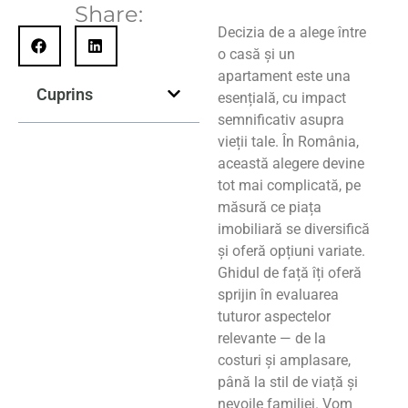
Share:
Decizia de a alege între
o casă și un
apartament este una
Cuprins
esențială, cu impact
semnificativ asupra
vieții tale. În România,
această alegere devine
tot mai complicată, pe
măsură ce piața
imobiliară se diversifică
și oferă opțiuni variate.
Ghidul de față îți oferă
sprijin în evaluarea
tuturor aspectelor
relevante — de la
costuri și amplasare,
până la stil de viață și
nevoile familiei. Vom