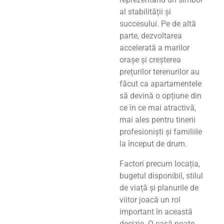
al stabilității și
succesului. Pe de altă
parte, dezvoltarea
accelerată a marilor
orașe și creșterea
prețurilor terenurilor au
făcut ca apartamentele
să devină o opțiune din
ce în ce mai atractivă,
mai ales pentru tinerii
profesioniști și familiile
la început de drum.
Factori precum locația,
bugetul disponibil, stilul
de viață și planurile de
viitor joacă un rol
important în această
decizie. O casă poate