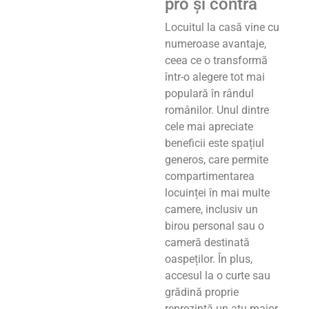
pro și contra
Locuitul la casă vine cu
numeroase avantaje,
ceea ce o transformă
într-o alegere tot mai
populară în rândul
românilor. Unul dintre
cele mai apreciate
beneficii este spațiul
generos, care permite
compartimentarea
locuinței în mai multe
camere, inclusiv un
birou personal sau o
cameră destinată
oaspeților. În plus,
accesul la o curte sau
grădină proprie
reprezintă un atu major,