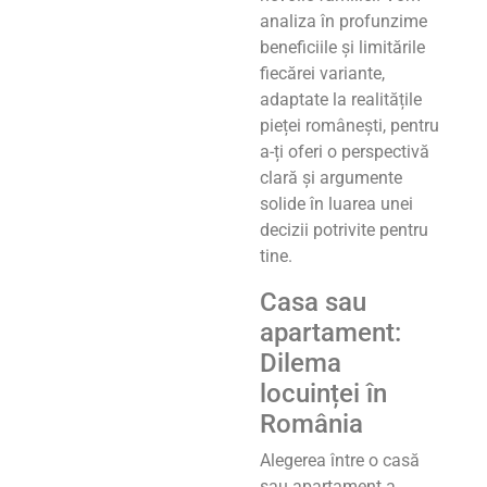
analiza în profunzime
beneficiile și limitările
fiecărei variante,
adaptate la realitățile
pieței românești, pentru
a-ți oferi o perspectivă
clară și argumente
solide în luarea unei
decizii potrivite pentru
tine.
Casa sau
apartament:
Dilema
locuinței în
România
Alegerea între o casă
sau apartament a