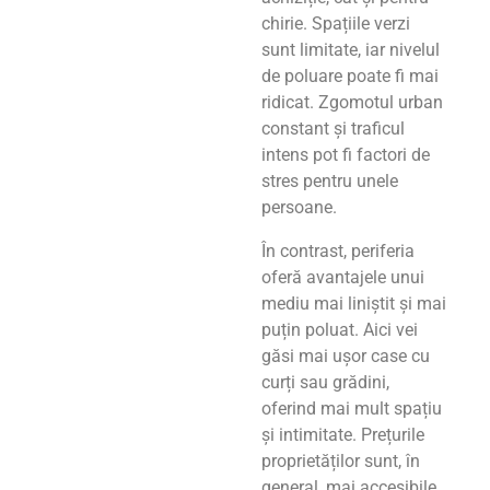
chirie. Spațiile verzi
sunt limitate, iar nivelul
de poluare poate fi mai
ridicat. Zgomotul urban
constant și traficul
intens pot fi factori de
stres pentru unele
persoane.
În contrast, periferia
oferă avantajele unui
mediu mai liniștit și mai
puțin poluat. Aici vei
găsi mai ușor case cu
curți sau grădini,
oferind mai mult spațiu
și intimitate. Prețurile
proprietăților sunt, în
general, mai accesibile,