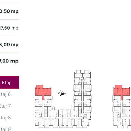
0,50 mp
17,50 mp
8,00 mp
7,00 mp
Etaj 5
Etaj
Etaj 6
Etaj 7
Etaj 8
Etaj 9