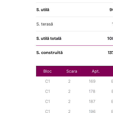
S. utilă
9
S. terasă
S. utilă totală
10
S. construită
13
Bloc
C1
Scara
2
160
Apt.
C1
2
169
C1
2
178
C1
2
187
C1
2
196