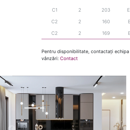
C1
2
203
E
C2
2
160
C2
2
169
C2
2
178
Pentru disponibilitate, contactați echipa
C2
2
187
vânzări:
Contact
C2
2
196
C2
2
203
E
C3
2
160
C3
2
169
C3
2
178
C3
2
187