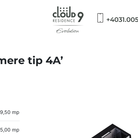
+4031.00
ere tip 4A’
9,50 mp
5,00 mp