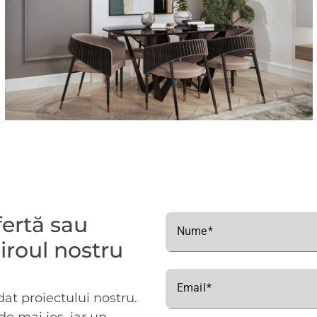
Etaj 9
taj 10
ofertă sau
Nume
iroul nostru
Email
t proiectului nostru.