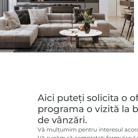
C3
2
196
C3
2
203
E
Aici puteți solicita o 
programa o vizită la b
de vânzări.
Vă mulțumim pentru interesul acorda