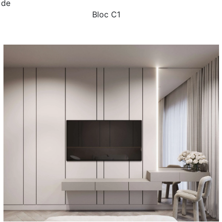
 de
taj 2
Bloc C1
taj 3
taj 4