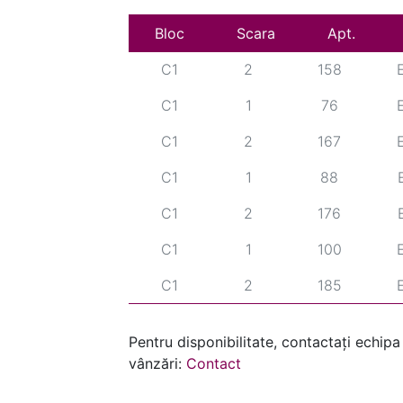
Bloc
C1
Scara
1
64
Apt.
C1
2
158
C1
1
76
C1
2
167
C1
1
88
C1
2
176
C1
1
100
C1
2
185
C1
2
194
Pentru disponibilitate, contactați echipa
C1
2
201
E
vânzări:
Contact
C2
1
64