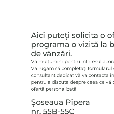
C3
1
76
C3
2
167
C3
1
88
Aici puteți solicita o 
C3
2
176
programa o vizită la b
C3
1
100
de vânzări.
C3
2
185
Vă mulțumim pentru interesul acorda
C3
2
194
Vă rugăm să completați formularul d
consultant dedicat vă va contacta în
C3
2
201
E
pentru a discuta despre ceea ce vă dor
ofertă personalizată.
Șoseaua Pipera
nr. 55B-55C