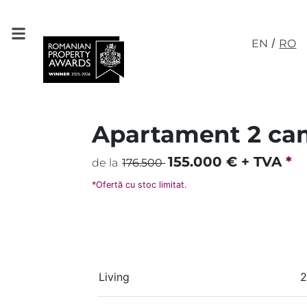
/
EN
RO
Apartament 2 cam
155.000
€ + TVA
*
de la
176.500
*Ofertă cu stoc limitat.
Living
2