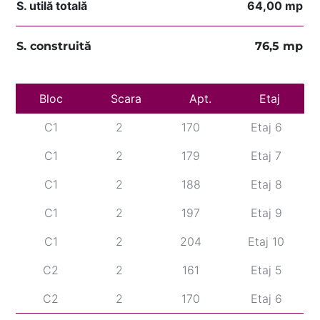
S. utilă totală
64,00 mp
S. construită
76,5 mp
Bloc
C1
Scara
2
161
Apt.
Etaj 5
Etaj
C1
2
170
Etaj 6
C1
2
179
Etaj 7
C1
2
188
Etaj 8
C1
2
197
Etaj 9
C1
2
204
Etaj 10
C2
2
161
Etaj 5
C2
2
170
Etaj 6